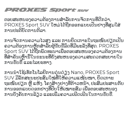
ຕອບ​ສະ​ຫນອງ​ຄວາມ​ຕ້ອງ​ການ​ສໍາ​ລັບ​ການ​ຈັດ​ການ​ທີ່​ດີກ​ວ່າ​,
PROXES Sport SUV ໃຫມ່​ໄດ້​ຖືກ​ອອກ​ແບບ​ເປັນ​ຢາງ​ທີ່​ສຸມ​ໃສ່​
ການ​ປະ​ຕິ​ບັດ​ການ​ກິ​ລາ​.
ການຈັດການຄວາມໄວສູງ ແລະ ການຍຶດເກາະໃນຖະໜົນປຽກເປັນ
ຄວາມຕ້ອງການຫຼັກສໍາລັບຜູ້ຂັບຂີ່ລົດທີ່ມີພະລັງທີ່ສຸດ. PROXES
Sport SUV ໄດ້ຖືກພັດທະນາເພື່ອຕອບສະຫນອງຄວາມຕ້ອງການ
ທີ່ສໍາຄັນເຫຼົ່ານີ້ໃນຂະນະທີ່ຍັງສະຫນອງຄວາມສະດວກສະບາຍໃນ
ການຂັບຂີ່ ແລະໄລຍະທາງ.
ການນຳໃຊ້ເທັກໂນໂລຍີການດຸ່ນດ່ຽງ Nano, PROXES Sport
SUV ມີລັກສະນະປະສົມໃໝ່ທີ່ໃຫ້ຄວາມແໜ້ນໜາ, ຍຶດເກາະ
ຖະໜົນປຽກ ຫຼື ແຫ້ງ. ໂຄງສ້າງຢາງທີ່ກ້າວຫນ້າ, ປະສົມປະສານກັບ
ການອອກແບບດອກຢາງທີ່ປັບໃຫ້ເໝາະສົມ ເພື່ອຕອບສະຫນອງ
ການບັງຄັບການລ້ຽວ ແລະເພີ່ມຄວາມເພີດເພີນໃນການຂັບຂີ່.